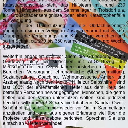
Katastrophenschutz steht das Hilfsteam mit rund 230
Tonnen Hilfsgütern aus dem Sammellager in Troisdorf u.a.
für Großschadensereignisse oder eben Katastrophenfälle
zur Verfügung.
Auch in der Unterstützung für die Obdachlosenhilfe
engagieren sich der Verein in Zusammenarbeit mit versch.
Gruppen, die Versorgungs- und Kältegänge verrichten und
so im Schnitt ca. 270 bis 350 warme Mahlzeiten pro Woche
ausgegeben.
Weiterhin engagiert sich vor allem die Gründerung Manu
Gardeweg aktiv für Menschen mit ALG2-Bezug, für
Menschen die ein Asylverfahren anstreben u.a. in den
Bereichen Versorgung, ehrenamtliche Arbeitsvermittlung,
Sozialberatung. Coaching, Wohnungssuche, Ämter- und
Arztbegleitung.Nach dem Motto " Hilfe zur Selbsthilfe " sind
fast 100% der ehrenamtlichen Helfer aus dem Kreis der
betreuten Personen hervor gegangen. Menschen, die gerne
helfen und den Verein unterstützen wollen, sind jederzeit
herzlich willkommen! SOcreative-Inhaberin Sandra Owoc-
Schönhoff ist selbst immer wieder vor Ort im Sammellager
anzutreffen und kann aus eigener Erfahrung viel über die
Projekte und Hilfsangebote berichten. Sprechen Sie uns
einfach an - Helfen verbindet!