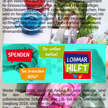
ist ein Verein mit dem Schwerpunkt Spendenmanagement
für Grossschadensereignisse zugunsten Hilfsbedürftiger,
Obdachlosen, Brandopfer & zugewanderten Menschen. Hier
wird im Netzwerkverbund (Flüchtlingsnetzwerk Lohmar) mit
gleichgesinnten Organisationen & Einrichtungen, regional
im Rhein-Sieg-Kreis aber auch im Bedarfsfall bundesweit,
zugunsten hilfsbedürftiger Menschen nahezu vollständig
ehrenamtlich gearbeitet.
Weder Nationalität, noch der Anlass für eine Notlage, sind
für den Hilfseinsatz entscheidend. Zeitnahe &
unbürokratische Soforthilfe, wie z.B. bei dem Großbrand in
Siegburg 2018, sind hier die Maxime.
Für den Rhein-Sieg-Kreis & den bundesweiten