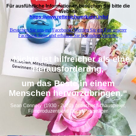
Für ausführliche Informationen besuchen Sie bitte die
Website
https://www.rettesichwerkann.info/
Besuchen Sie uns auf Facebook! Werden Sie ein Fan unserer
Facebook Seite und erhalten Sie besondere Vorteile.
„Nichts ist hilfreicher als eine
Herausforderung,
um das Beste in einem
Menschen hervorzubringen.“
Sean Connery (1930 - 2020)
britischer Schauspieler,
Filmproduzent und Oscar-Preisträger